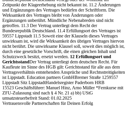
Zeitpunkt der Klageerhebung nicht bekannt ist.
11.2 Änderungen
und Ergänzungen des Vertrages bedürfen der Schriftform. Die
Wirksamkeit des Vertrages bleibt von Änderungen oder
Ergänzungen unberührt. Mündliche Nebenabreden sind nicht
getroffen.
11.3 Der Vertrag unterliegt dem Recht der
Bundesrepublik Deutschland.
11.4 Erfüllungsort des Vertrages ist
59557 Lippstadt
11.5 Soweit eine der Klauseln dieses Vertrages
unwirksam ist, wird die Wirksamkeit des übrigen Vertrages hiervon
nicht berührt. Die unwirksame Klausel soll, soweit dies möglich ist,
durch eine gesetzliche Vorschrift, die einen gleichen Inhalt und
Schutzzweck besitzt, ersetzt werden.
12 Erfüllungsort und
Gerichtsstand
Der Vertrag unterliegt dem deutschen Recht. Für
Kaufleute im Sinne des HGB gilt: Gerichtsstand für alle aus dem
Vertragsverhältnis entstehenden Ansprüche und Rechtsstreitigkeiten
ist Lippstadt.
Education partners GmbH
Bremer Straße 12
59557
Lippstadt
Sitz Lippstadt
Handelsregister Paderborn HRB
15523
Geschäftsführer: Manuel Hinz, Arno Müller
*Fernkurse mit
ZFU-Zulassung sind nach § 4 Nr. 21 a) bb) UStG
umsatzsteuerbefreit
Stand: 01.02.2025
Vertrauensvolle Partnerschaften für Deinen Erfolg