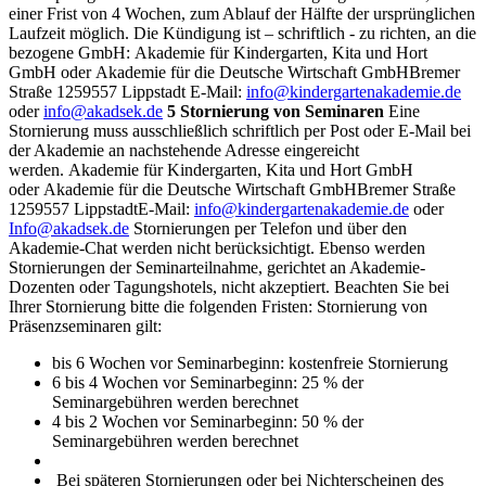
einer Frist von 4 Wochen, zum Ablauf der Hälfte der ursprünglichen
Laufzeit möglich.
Die Kündigung ist – schriftlich - zu richten, an die
bezogene GmbH:
Akademie für Kindergarten, Kita und Hort
GmbH oder
Akademie für die Deutsche Wirtschaft GmbH
Bremer
Straße 12
59557 Lippstadt
E-Mail:
info@kindergartenakademie.de
oder
info@akadsek.de
5 Stornierung von Seminaren
Eine
Stornierung muss ausschließlich schriftlich per Post oder E-Mail bei
der Akademie an nachstehende Adresse eingereicht
werden.
Akademie für Kindergarten, Kita und Hort GmbH
oder
Akademie für die Deutsche Wirtschaft GmbH
Bremer Straße
12
59557 Lippstadt
E-Mail:
info@kindergartenakademie.de
oder
Info@akadsek.de
Stornierungen per Telefon und über den
Akademie-Chat werden nicht berücksichtigt. Ebenso werden
Stornierungen der Seminarteilnahme, gerichtet an Akademie-
Dozenten oder Tagungshotels, nicht akzeptiert. Beachten Sie bei
Ihrer Stornierung bitte die folgenden Fristen:
Stornierung von
Präsenzseminaren gilt:
bis 6 Wochen vor Seminarbeginn: kostenfreie Stornierung
6 bis 4 Wochen vor Seminarbeginn: 25 % der
Seminargebühren werden berechnet
4 bis 2 Wochen vor Seminarbeginn: 50 % der
Seminargebühren werden berechnet
Bei späteren Stornierungen oder bei Nichterscheinen des