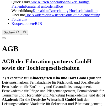
Quick Links
Alle Kurse
Kooperationen/B2B
Häufige
Fragen
Infomaterial anfordern
Blog
Weiterbildung
Kursablauf
Anrechnung Hochschulstudium
Über uns
Die Akademie
Newsletter
Kontakt
Studienberatung
Förderung
Kooperationen/B2B
Suche
AGB
AGB der Education partners GmbH
sowie der Tochtergesellschaften
a)
Akademie für Kindergarten Kita und Hort GmbH
(mit den
Leistungsmarken: Fernakademie für Pädagogik und Sozialberufe,
Fernakademie für Ernährung und Gesundheitsmanagement,
Fernakademie für Pflege und Pflegemanagement, Fernakademie für
Tourismus und Hospitality und Marketing Fernakademie) und der
b)
Akademie für die Deutsche Wirtschaft GmbH
(mit den
Leistungsmarken: Akademie für Sekretariat und Büromanagement,