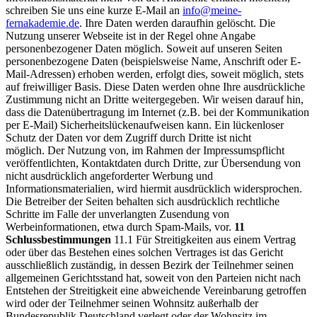
schreiben Sie uns eine kurze E-Mail an
info@meine-
fernakademie.de
. Ihre Daten werden daraufhin gelöscht.
Die
Nutzung unserer Webseite ist in der Regel ohne Angabe
personenbezogener Daten möglich. Soweit auf unseren Seiten
personenbezogene Daten (beispielsweise Name, Anschrift oder E-
Mail-Adressen) erhoben werden, erfolgt dies, soweit möglich, stets
auf freiwilliger Basis. Diese Daten werden ohne Ihre ausdrückliche
Zustimmung nicht an Dritte weitergegeben.
Wir weisen darauf hin,
dass die Datenübertragung im Internet (z.B. bei der Kommunikation
per E-Mail) Sicherheitslückenaufweisen kann. Ein lückenloser
Schutz der Daten vor dem Zugriff durch Dritte ist nicht
möglich.
Der Nutzung von, im Rahmen der Impressumspflicht
veröffentlichten, Kontaktdaten durch Dritte, zur Übersendung von
nicht ausdrücklich angeforderter Werbung und
Informationsmaterialien, wird hiermit ausdrücklich widersprochen.
Die Betreiber der Seiten behalten sich ausdrücklich rechtliche
Schritte im Falle der unverlangten Zusendung von
Werbeinformationen, etwa durch Spam-Mails, vor.
11
Schlussbestimmungen
11.1 Für Streitigkeiten aus einem Vertrag
oder über das Bestehen eines solchen Vertrages ist das Gericht
ausschließlich zuständig, in dessen Bezirk der Teilnehmer seinen
allgemeinen Gerichtsstand hat, soweit von den Parteien nicht nach
Entstehen der Streitigkeit eine abweichende Vereinbarung getroffen
wird oder der Teilnehmer seinen Wohnsitz außerhalb der
Bundesrepublik Deutschland verlegt oder der Wohnsitz im