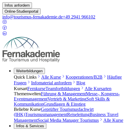
Infos anfordern
Online-Studienportal
info@tourismus-fernakademie.de
+49 2941 966102
Weiterbildungen
Quick Links
Alle Kurse
Kooperationen/B2B
Häufige
Fragen
Infomaterial anfordern
Blog
Kursart
Fernkurse
Teamfortbildungen
Alle Kursarten
Themenwelten
Führung & Management
Messe-, Kongress-
Eventmanagement
Vertrieb & Marketing
Soft Skills &
Kommunikation
Grundlagen & Einstieg
Beliebte Kurse
Geprüfter Tourismusfachwirt
(IHK)
Tourismusmanagement
Reiseleitung
Business Travel
Management
Social Media Manager Tourismus
Alle Kurse
Infos & Services