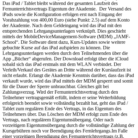
Das iPad / Tablet bleibt während der gesamten Laufzeit des
Fernunterrichtsvertrags Eigentum der Akademie.
Der Versand des
iPads sowie die Konfiguration erfolgen erst nach Eingang der
Vorabzahlung von 400,00 Euro (siehe Punkt: 2.5) auf dem Konto
der Akademie.
Nach dem Geldeingang wird das iPad mit den
entsprechenden Lehrgangsunterlagen verknüpft. Dies geschieht
mittels der MobileDeviceManagement-Software (MDM) „JAMF-
School“. Die Software dient dazu, Kurs-Updates sowie weitere
gebuchte Kurse auf das iPad aufspielen zu können. Die
Lehrgangsunterlagen werden durch den Teilnehmenden über die
App „Bücher“ abgerufen. Der Download erfolgt über die iCloud
sobald sich das iPad erstmals mit dem WLAN verbindet.
Der
Verleih/Verkauf des Gerätes an Dritte während der Kurslaufzeit ist
nicht erlaubt. Erlangt die Akademie Kenntnis darüber, dass das iPad
verkauft wurde, wird das iPad mittels der MDM gesperrt und somit
für die Dauer der Sperre unbrauchbar. Gleiches gilt bei
Zahlungsverzug.
Wird der Fernunterrichtsvertrag durch den
Teilnehmer vertragsgemäß erfüllt, indem er seine Weiterbildung
erfolgreich beendet sowie vollständig bezahlt hat, geht das iPad /
Tablet zum regulären Ende des Vertrags, in das Eigentum des
Teilnehmers über.
Das Löschen der MDM erfolgt zum Ende des
Vertrags, nach regulärem Eigentumsübergang. Oder nach
vorzeitigem Eigentumsübergang durch die vollständige Zahlung der
Kursgebühren noch vor Beendigung des Fernlehrgangs.
Im Falle
einer vorzeitigen Beendigung des Fernunterrichtsvertrags (z.B.