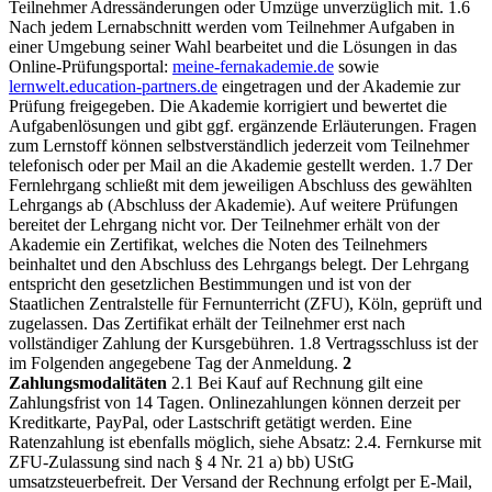
Teilnehmer Adressänderungen oder Umzüge unverzüglich mit.
1.6
Nach jedem Lernabschnitt werden vom Teilnehmer Aufgaben in
einer Umgebung seiner Wahl bearbeitet und die Lösungen in das
Online-Prüfungsportal:
meine-fernakademie.de
sowie
lernwelt.education-partners.de
eingetragen und der Akademie zur
Prüfung freigegeben. Die Akademie korrigiert und bewertet die
Aufgabenlösungen und gibt ggf. ergänzende Erläuterungen. Fragen
zum Lernstoff können selbstverständlich jederzeit vom Teilnehmer
telefonisch oder per Mail an die Akademie gestellt werden.
1.7 Der
Fernlehrgang schließt mit dem jeweiligen Abschluss des gewählten
Lehrgangs ab (Abschluss der Akademie). Auf weitere Prüfungen
bereitet der Lehrgang nicht vor. Der Teilnehmer erhält von der
Akademie ein Zertifikat, welches die Noten des Teilnehmers
beinhaltet und den Abschluss des Lehrgangs belegt. Der Lehrgang
entspricht den gesetzlichen Bestimmungen und ist von der
Staatlichen Zentralstelle für Fernunterricht (ZFU), Köln, geprüft und
zugelassen. Das Zertifikat erhält der Teilnehmer erst nach
vollständiger Zahlung der Kursgebühren.
1.8 Vertragsschluss ist der
im Folgenden angegebene Tag der Anmeldung.
2
Zahlungsmodalitäten
2.1 Bei Kauf auf Rechnung gilt eine
Zahlungsfrist von 14 Tagen. Onlinezahlungen können derzeit per
Kreditkarte, PayPal, oder Lastschrift getätigt werden. Eine
Ratenzahlung ist ebenfalls möglich, siehe Absatz: 2.4. Fernkurse mit
ZFU-Zulassung sind nach § 4 Nr. 21 a) bb) UStG
umsatzsteuerbefreit. Der Versand der Rechnung erfolgt per E-Mail,