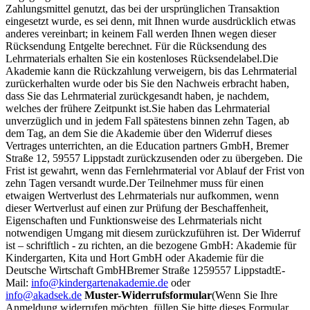
Zahlungsmittel genutzt, das bei der ursprünglichen Transaktion
eingesetzt wurde, es sei denn, mit Ihnen wurde ausdrücklich etwas
anderes vereinbart; in keinem Fall werden Ihnen wegen dieser
Rücksendung Entgelte berechnet. Für die Rücksendung des
Lehrmaterials erhalten Sie ein kostenloses Rücksendelabel.
Die
Akademie kann die Rückzahlung verweigern, bis das Lehrmaterial
zurückerhalten wurde oder bis Sie den Nachweis erbracht haben,
dass Sie das Lehrmaterial zurückgesandt haben, je nachdem,
welches der frühere Zeitpunkt ist.
Sie haben das Lehrmaterial
unverzüglich und in jedem Fall spätestens binnen zehn Tagen, ab
dem Tag, an dem Sie die Akademie über den Widerruf dieses
Vertrages unterrichten, an die Education partners GmbH, Bremer
Straße 12, 59557 Lippstadt zurückzusenden oder zu übergeben. Die
Frist ist gewahrt, wenn das Fernlehrmaterial vor Ablauf der Frist von
zehn Tagen versandt wurde.
Der Teilnehmer muss für einen
etwaigen Wertverlust des Lehrmaterials nur aufkommen, wenn
dieser Wertverlust auf einen zur Prüfung der Beschaffenheit,
Eigenschaften und Funktionsweise des Lehrmaterials nicht
notwendigen Umgang mit diesem zurückzuführen ist.
Der Widerruf
ist – schriftlich - zu richten, an die bezogene GmbH:
Akademie für
Kindergarten, Kita und Hort GmbH oder
Akademie für die
Deutsche Wirtschaft GmbH
Bremer Straße 12
59557 Lippstadt
E-
Mail:
info@kindergartenakademie.de
oder
info@akadsek.de
Muster-Widerrufsformular
(Wenn Sie Ihre
Anmeldung widerrufen möchten, füllen Sie bitte dieses Formular