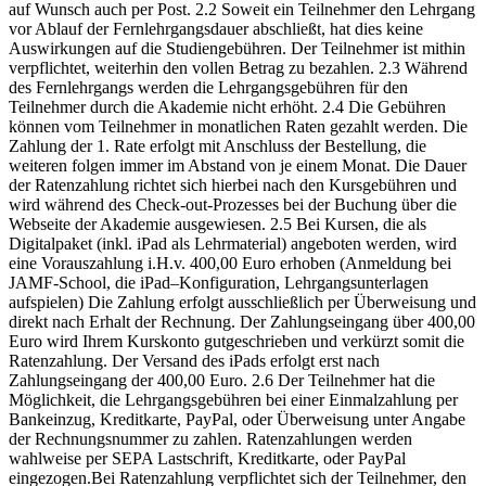
auf Wunsch auch per Post.
2.2 Soweit ein Teilnehmer den Lehrgang
vor Ablauf der Fernlehrgangsdauer abschließt, hat dies keine
Auswirkungen auf die Studiengebühren. Der Teilnehmer ist mithin
verpflichtet, weiterhin den vollen Betrag zu bezahlen.
2.3 Während
des Fernlehrgangs werden die Lehrgangsgebühren für den
Teilnehmer durch die Akademie nicht erhöht.
2.4 Die Gebühren
können vom Teilnehmer in monatlichen Raten gezahlt werden. Die
Zahlung der 1. Rate erfolgt mit Anschluss der Bestellung, die
weiteren folgen immer im Abstand von je einem Monat. Die Dauer
der Ratenzahlung richtet sich hierbei nach den Kursgebühren und
wird während des Check-out-Prozesses bei der Buchung über die
Webseite der Akademie ausgewiesen.
2.5 Bei Kursen, die als
Digitalpaket (inkl. iPad als Lehrmaterial) angeboten werden, wird
eine Vorauszahlung i.H.v. 400,00 Euro erhoben (Anmeldung bei
JAMF-School, die iPad–Konfiguration, Lehrgangsunterlagen
aufspielen) Die Zahlung erfolgt ausschließlich per Überweisung und
direkt nach Erhalt der Rechnung. Der Zahlungseingang über 400,00
Euro wird Ihrem Kurskonto gutgeschrieben und verkürzt somit die
Ratenzahlung.
Der Versand des iPads erfolgt erst nach
Zahlungseingang der 400,00 Euro.
2.6 Der Teilnehmer hat die
Möglichkeit, die Lehrgangsgebühren bei einer Einmalzahlung per
Bankeinzug, Kreditkarte, PayPal, oder Überweisung unter Angabe
der Rechnungsnummer zu zahlen. Ratenzahlungen werden
wahlweise per SEPA Lastschrift, Kreditkarte, oder PayPal
eingezogen.
Bei Ratenzahlung verpflichtet sich der Teilnehmer, den