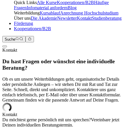
Quick Links
Alle Kurse
Kooperationen/B2B
Häufige
Fragen
Infomaterial anfordern
Blog
Weiterbildung
Kursablauf
Anrechnung Hochschulstudium
Über uns
Die Akademie
Newsletter
Kontakt
Studienberatung
Förderung
Kooperationen/B2B
Suche
Kontakt
Du hast Fragen oder wünschst eine individuelle
Beratung?
Ob es um unsere Weiterbildungen geht, organisatorische Details
oder persönliche Anliegen – wir stehen Dir mit Rat und Tat zur
Seite. Schnell, direkt und unkompliziert. Kontaktiere uns ganz
einfach telefonisch, per E-Mail oder über unser Kontaktformular.
Gemeinsam finden wir die passende Antwort auf Deine Fragen.
Kontakt
Du möchtest gerne persönlich mit uns sprechen?
Vereinbare jetzt
Deinen individuellen Beratungstermin.