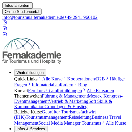
Infos anfordern
Online-Studienportal
info@tourismus-fernakademie.de
+49 2941 966102
Weiterbildungen
Quick Links
Alle Kurse
Kooperationen/B2B
Häufige
Fragen
Infomaterial anfordern
Blog
Kursart
Fernkurse
Teamfortbildungen
Alle Kursarten
Themenwelten
Führung & Management
Messe-, Kongress-
Eventmanagement
Vertrieb & Marketing
Soft Skills &
Kommunikation
Grundlagen & Einstieg
Beliebte Kurse
Geprüfter Tourismusfachwirt
(IHK)
Tourismusmanagement
Reiseleitung
Business Travel
Management
Social Media Manager Tourismus
Alle Kurse
Infos & Services